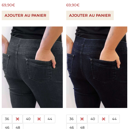
69,90
€
69,90
€
AJOUTER AU PANIER
AJOUTER AU PANIER
36
38
40
42
44
36
38
40
42
44
46
48
46
48