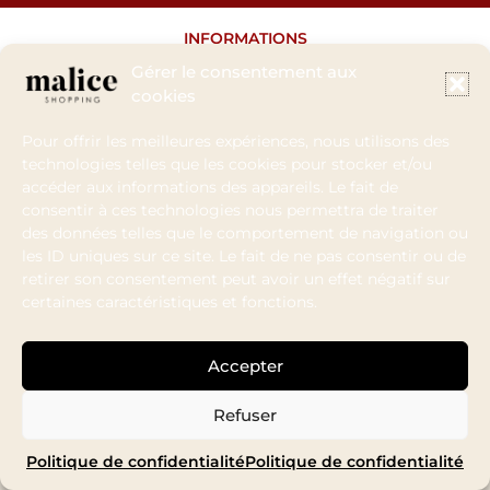
INFORMATIONS
Gérer le consentement aux
Ma commande
cookies
Conditions de livraisons
Conditions de paiements
Pour offrir les meilleures expériences, nous utilisons des
Politique de confidentialité
technologies telles que les cookies pour stocker et/ou
Conditions générales de vente
accéder aux informations des appareils. Le fait de
Conditions de remboursement
consentir à ces technologies nous permettra de traiter
des données telles que le comportement de navigation ou
les ID uniques sur ce site. Le fait de ne pas consentir ou de
retirer son consentement peut avoir un effet négatif sur
NOS NOUVEAUTÉS EN
SERVICE CLIENT
certaines caractéristiques et fonctions.
AVANT PREMIÈRE
Contactez-nous au
+33 (0)6.38.93.58.65
Inscrivez-vous à la Newsletter
Accepter
shoppingmalice@gmail.com
-10% pour toute inscription
Refuser
Auriane Web&Com
Mentions légales
©
–
2026
|
Politique de confidentialité
Politique de confidentialité