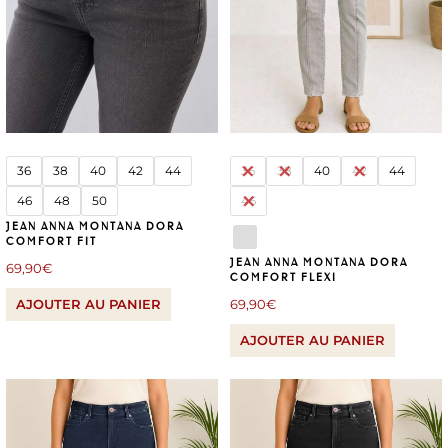
36
38
40
42
44
36
38
40
42
44
46
48
50
46
JEAN ANNA MONTANA DORA
COMFORT FIT
JEAN ANNA MONTANA DORA
69,90
€
COMFORT FLEXI
AJOUTER AU PANIER
69,90
€
AJOUTER AU PANIER