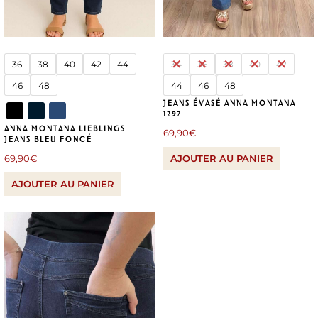
36
38
40
42
44
34
36
38
40
42
46
48
44
46
48
JEANS ÉVASÉ ANNA MONTANA
1297
ANNA MONTANA LIEBLINGS
69,90
€
JEANS BLEU FONCÉ
69,90
€
AJOUTER AU PANIER
AJOUTER AU PANIER