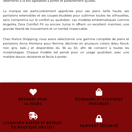
vêtements à la fois agréables à porter et parfaitement ajustés.
La marque est particulièrement appréciée pour ses jeans taille haute, ses
pantalons extensibles et ses coupes étudiées pour sublimer toutes les silhouettes,
sans compromis sur le confort au quotidien. Les modèles emblématiques comme
Angelika, Dora Comfort Fit ou encore Jump In offrent un excellent maintien, une
grande liberté de mouvement et un tombé impeccable.
Chez Malice Shopping, nous avons sélectionné une gamme complète de jeans et
pantalons Anna Montana pour femme, déclinés en plusieurs coloris (bleu foncé,
noir, gris, kaki…) et disponibles du 36 au 50, afin de convenir à toutes les
morphologies. Chaque modèle est pensé pour un usage quotidien, avec une
matière douce, résistante et facile à porter.
RETOURS SOUS
ECHANGES ET ESSAYAGES
14 JOURS
POSSIBLES
LIVRAISON RAPIDE ET RETRAIT
PAIEMENT SÉCURISÉ
EN BOUTIQUE GRATUIT