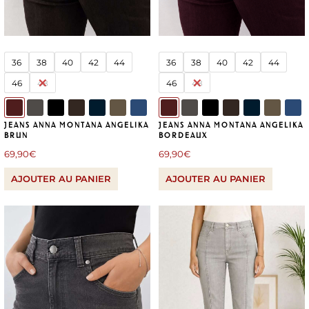
36
38
40
42
44
36
38
40
42
44
46
48
46
48
JEANS ANNA MONTANA ANGELIKA
JEANS ANNA MONTANA ANGELIKA
BRUN
BORDEAUX
69,90
€
69,90
€
AJOUTER AU PANIER
AJOUTER AU PANIER