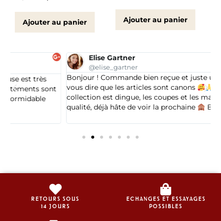
Ajouter au panier
Ajouter au panier
Elise Gartner
@elise_gartner
Bonjour ! Commande bien reçue et juste un petit msg pr
H
vous dire que les articles sont canons
cette
j
t
collection est dingue, les coupes et les matières de
l
qualité, déjà hâte de voir la prochaine
Belle journée
RETOURS SOUS
ECHANGES ET ESSAYAGES
14 JOURS
POSSIBLES