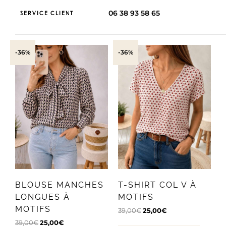
06 38 93 58 65
SERVICE CLIENT
-36%
-36%
T-SHIRT COL V À
BLOUSE MANCHES
MOTIFS
LONGUES À
MOTIFS
39,00
€
25,00
€
39,00
€
25,00
€